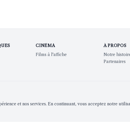
QUES
CINÉMA
À PROPOS
Films à l'affiche
Notre histoir
Partenaires
périence et nos services. En continuant, vous acceptez notre utilis
ion
Notifications instantanées
S'inscrire