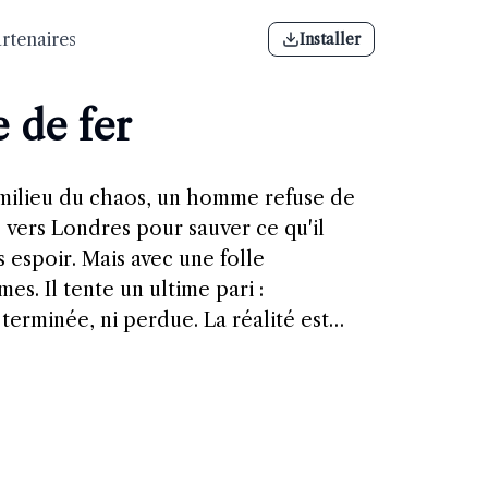
rtenaires
Installer
e de fer
Au milieu du chaos, un homme refuse de
 vers Londres pour sauver ce qu'il
s espoir. Mais avec une folle
es. Il tente un ultime pari :
terminée, ni perdue. La réalité est
ur de lui en Angleterre, en France et
tés, des soldats déterminés. Leur foi,
 semblait pourtant écrite d’avance.