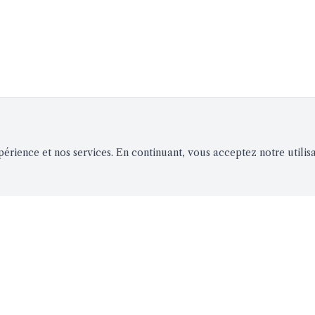
périence et nos services. En continuant, vous acceptez notre utilis
QUES
CINÉMA
À PROPOS
Films à l'affiche
Notre histoir