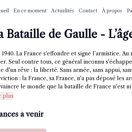
ueil
En ce moment
Actualités
Contact
À propos
Pa
a Bataille de Gaulle - L’âg
n 1940. La France s'effondre et signe l’armistice. 
er. Seul contre tous, ce général inconnu s'échappe
te d'un rêve : la liberté. Sans armée, sans appui, san
viction : la France, sa France, n'a pas déposé les arm
vaincre le monde que la bataille de France n'est ni 
ue, et lui donne tort. Mais peu à peu se lèvent auto
r plus
Afrique des résistants de l'ombre, des lycéens révol
r audace, leur rage de liberté défient l'Histoire qui
ances à venir