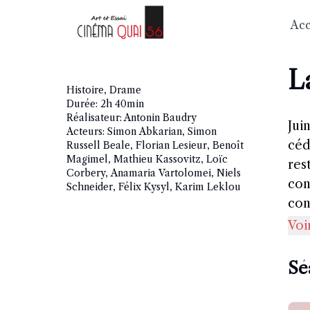
Acc
L
Histoire, Drame
Durée:
2h 40min
Réalisateur:
Antonin Baudry
Jui
Acteurs:
Simon Abkarian, Simon
céd
Russell Beale, Florian Lesieur, Benoît
Magimel, Mathieu Kassovitz, Loïc
res
Corbery, Anamaria Vartolomei, Niels
con
Schneider, Félix Kysyl, Karim Leklou
con
têt
Voi
en 
leu
Sé