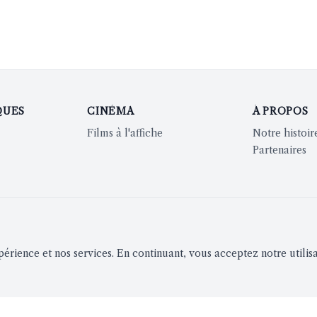
QUES
CINÉMA
À PROPOS
Films à l'affiche
Notre histoir
Partenaires
périence et nos services. En continuant, vous acceptez notre utilis
ion
Notifications instantanées
S'inscrire