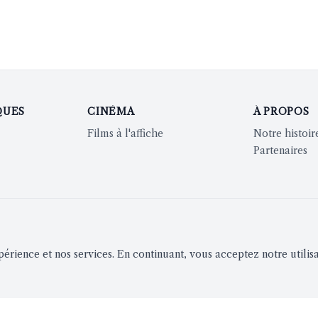
QUES
CINÉMA
À PROPOS
Films à l'affiche
Notre histoir
Partenaires
périence et nos services. En continuant, vous acceptez notre utilis
ion
Notifications instantanées
S'inscrire